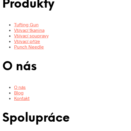
Produkty
Tufting Gun
Všívací tkanina
Všívací soupravy
Všívací příze
Punch Needle
O nás
O nás
Blog
Kontakt
Spolupráce