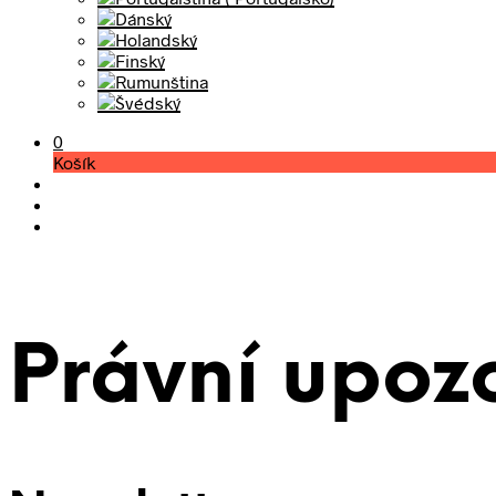
0
Košík
Právní upoz