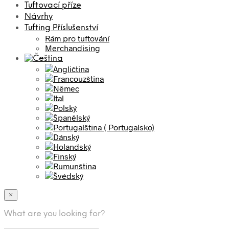
Tuftovací příze
Návrhy
Tufting Příslušenství
Rám pro tuftování
Merchandising
×
What are you looking for?