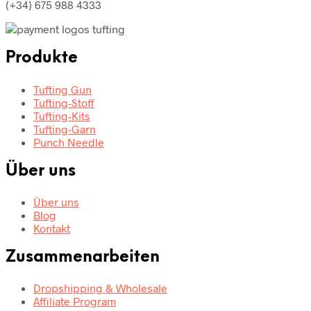
(+34) 675 988 4333
Produkte
Tufting Gun
Tufting-Stoff
Tufting-Kits
Tufting-Garn
Punch Needle
Über uns
Über uns
Blog
Kontakt
Zusammenarbeiten
Dropshipping & Wholesale
Affiliate Program