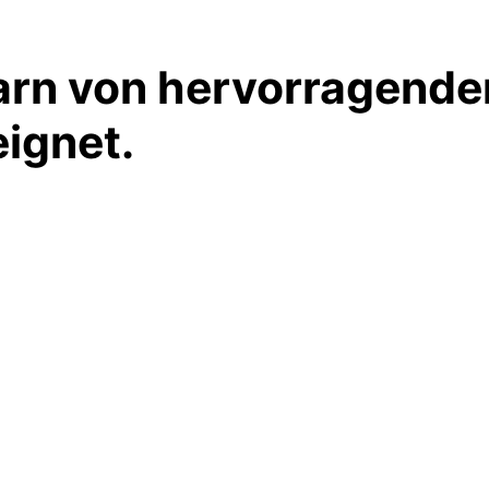
n von hervorragender Q
ignet.
.