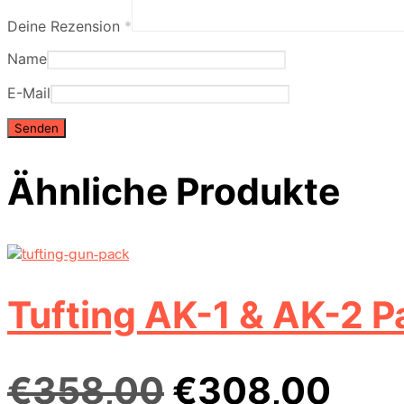
Deine Rezension
*
Name
E-Mail
Ähnliche Produkte
Tufting AK-1 & AK-2 
Ursprünglic
Aktu
€
358,00
€
308,00