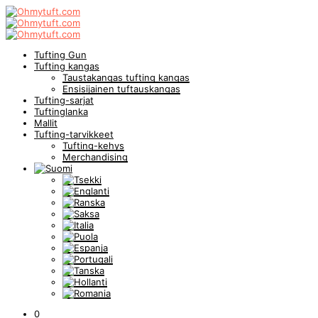
Tufting Gun
Tufting kangas
Taustakangas tufting kangas
Ensisijainen tuftauskangas
Tufting-sarjat
Tuftinglanka
Mallit
Tufting-tarvikkeet
Tufting-kehys
Merchandising
0