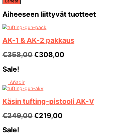
Aiheeseen liittyvät tuotteet
AK-1 & AK-2 pakkaus
Alkuperäinen
Nykyinen
€
358,00
€
308,00
hinta
hinta
Sale!
oli:
on:
€358,00.
€308,00.
Añadir
Käsin tufting-pistooli AK-V
Alkuperäinen
Nykyinen
€
249,00
€
219,00
hinta
hinta
Sale!
oli:
on: