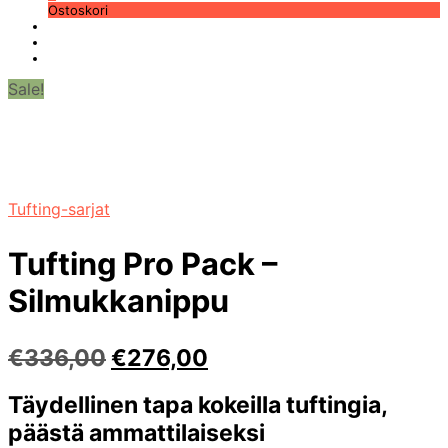
Ostoskori
Sale!
Tufting-sarjat
Tufting Pro Pack –
Silmukkanippu
Alkuperäinen
Nykyinen
€
336,00
€
276,00
hinta
hinta
Täydellinen tapa kokeilla
tuftingia
,
oli:
on:
päästä ammattilaiseksi
€336,00.
€276,00.