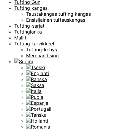
Tufting Gun
Tufting kangas
Taustakangas tufting kangas
Ensisijainen tuftauskangas
Tufting-sarjat
Tuftinglanka
Mallit
Tufting-tarvikkeet
Tufting-kehys
Merchandising