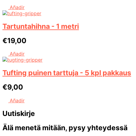
€249,00.
€219,00.
Añadir
Tartuntahihna - 1 metri
€
19,00
Añadir
Tufting puinen tarttuja - 5 kpl pakkaus
€
9,00
Añadir
Uutiskirje
Älä menetä mitään, pysy yhteydessä