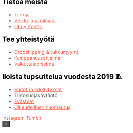
Tietoa meistä
Tietoja
Vinkkejä ja niksejä
Ota yhteyttä
Tee yhteistyötä
Dropshipping & tukkumyynti
Kumppanuusohjelma
Vaikuttajaohjelma
Iloista tupsuttelua vuodesta 2019 🧵
Ehdot ja edellytykset
Tietosuojakäytäntö
Evästeet
Oikeudellinen huomautus
Instagram
Tumblr
×