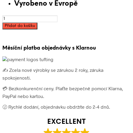
Vyrobeno v Evropě
Akrylová
kobercová
Přidat do košíku
příze
kužel
250g
-
Měsíční platba objednávky s Klarnou
Černá
množství
✍️ Zcela nové výrobky se zárukou 2 roky, záruka
spokojenosti.
💳 Bezkonkurenční ceny. Plaťte bezpečně pomocí Klarna,
PayPal nebo kartou.
🕜 Rychlé dodání, objednávku obdržíte do 2-4 dnů.
EXCELLENT