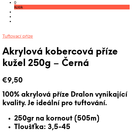
0
Košík
Tuftovací příze
Akrylová kobercová příze
kužel 250g – Černá
€
9,50
100% akrylová příze Dralon vynikající
kvality. Je
ideální pro tuftování
.
250gr na kornout (505m)
Tloušťka: 3,5-45