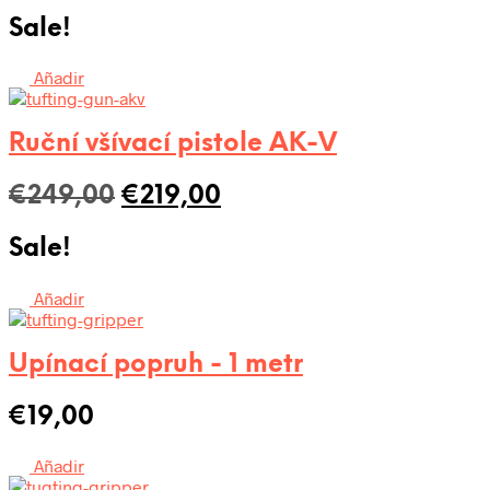
cena
cena
Sale!
byla:
je:
€358,00.
€308,00.
Añadir
Ruční všívací pistole AK-V
Původní
Aktuální
€
249,00
€
219,00
cena
cena
Sale!
byla:
je:
€249,00.
€219,00.
Añadir
Upínací popruh - 1 metr
€
19,00
Añadir