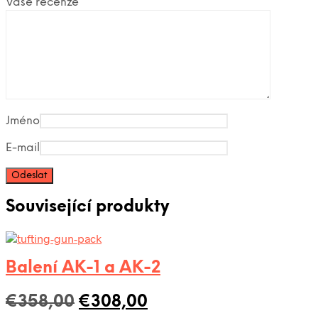
Vaše recenze
*
Jméno
E-mail
Související produkty
Balení AK-1 a AK-2
Původní
Aktuální
€
358,00
€
308,00