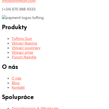
info@ohmytuft.com
(+34) 675 988 4333
Produkty
Tufting Gun
Všívací tkanina
Všívací soupravy
Všívací příze
Punch Needle
O nás
O nás
Blog
Kontakt
Spolupráce
Dropshipping & Wholesale