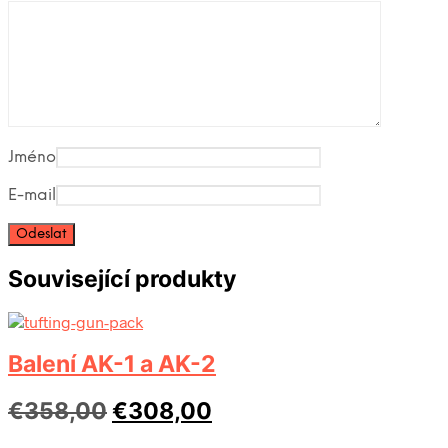
Jméno
E-mail
Související produkty
Balení AK-1 a AK-2
Původní
Aktuální
€
358,00
€
308,00
cena
cena