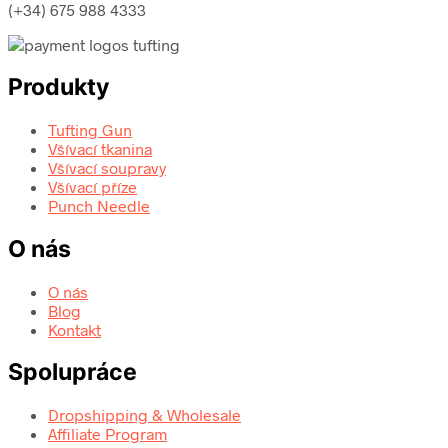
(+34) 675 988 4333
Produkty
Tufting Gun
Všívací tkanina
Všívací soupravy
Všívací příze
Punch Needle
O nás
O nás
Blog
Kontakt
Spolupráce
Dropshipping & Wholesale
Affiliate Program