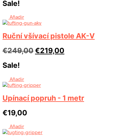
Sale!
byla:
je:
€358,00.
€308,00.
Añadir
Ruční všívací pistole AK-V
Původní
Aktuální
€
249,00
€
219,00
cena
cena
Sale!
byla:
je:
€249,00.
€219,00.
Añadir
Upínací popruh - 1 metr
€
19,00
Añadir