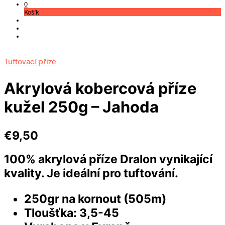
0
Košík
Tuftovací příze
Akrylová kobercová příze
kužel 250g – Jahoda
€
9,50
100% akrylová příze Dralon vynikající
kvality. Je
ideální pro tuftování
.
250gr na kornout (505m)
Tloušťka: 3,5-45