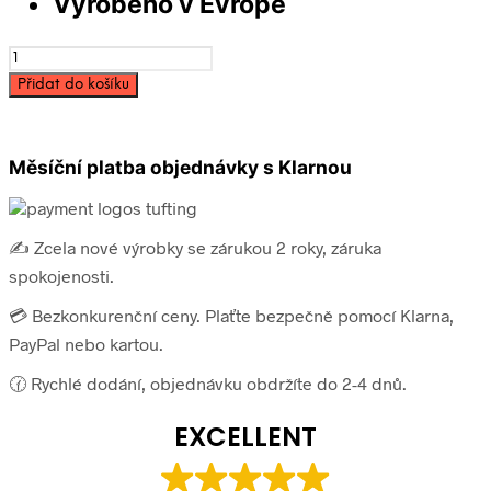
Vyrobeno v Evropě
Akrylová
kobercová
Přidat do košíku
příze
kužel
250g
-
Měsíční platba objednávky s Klarnou
Jahoda
množství
✍️ Zcela nové výrobky se zárukou 2 roky, záruka
spokojenosti.
💳 Bezkonkurenční ceny. Plaťte bezpečně pomocí Klarna,
PayPal nebo kartou.
🕜 Rychlé dodání, objednávku obdržíte do 2-4 dnů.
EXCELLENT