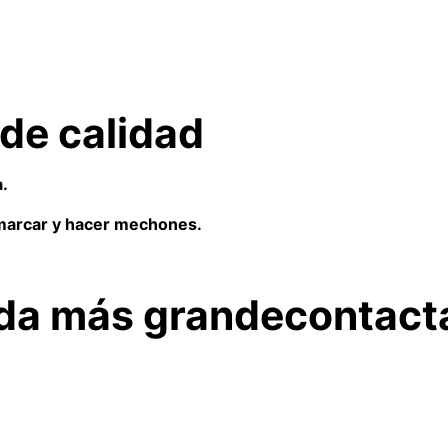
 de calidad
a.
a marcar y hacer mechones.
0.
ida más grande
contact