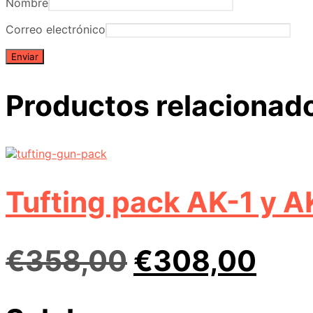
Nombre
Correo electrónico
Productos relacionad
Tufting pack AK-1 y A
El
El
€
358,00
€
308,00
precio
pre