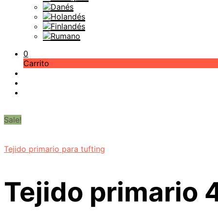
0
Carrito
Sale!
Tejido primario para tufting
Tejido primari