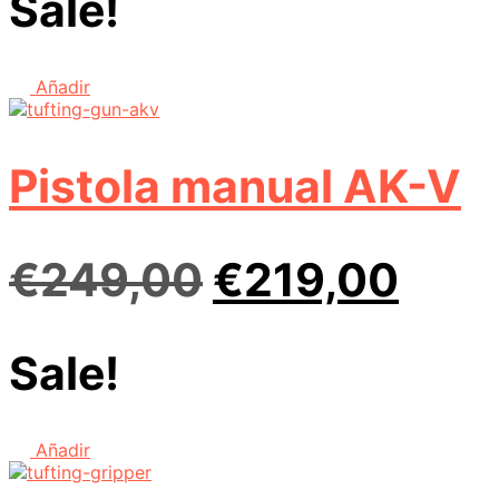
Sale!
original
act
era:
es:
Añadir
€358,00.
€30
Pistola manual AK-V
El
El
€
249,00
€
219,00
precio
prec
Sale!
original
actu
era:
es:
Añadir