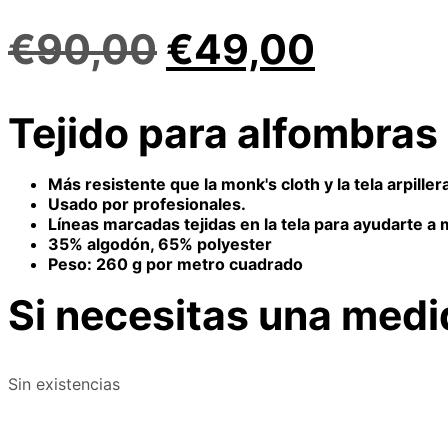
El
El
€
90,00
€
49,00
precio
precio
Tejido para alfombras
original
actual
era:
es:
Más resistente que la monk's cloth y la tela arpiller
Usado por profesionales.
Líneas marcadas tejidas en la tela para ayudarte 
€90,00.
€49,0
35% algodón, 65% polyester
Peso: 260 g por metro cuadrado
Si necesitas una med
Sin existencias