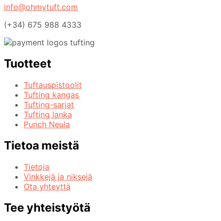
info@ohmytuft.com
(+34) 675 988 4333
Tuotteet
Tuftauspistoolit
Tufting kangas
Tufting-sarjat
Tufting lanka
Punch Neula
Tietoa meistä
Tietoja
Vinkkejä ja niksejä
Ota yhteyttä
Tee yhteistyötä