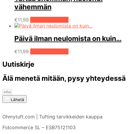
vähemmän
€
11,99
Lisää ostoskoriin
Päivä ilman neulomista on kuin…
€
11,99
Lisää ostoskoriin
Uutiskirje
Älä menetä mitään, pysy yhteydessä
Lähetä
Ohmytuft.com | Tufting tarvikkeiden kauppa
Fidcommerce SL – ESB75121103