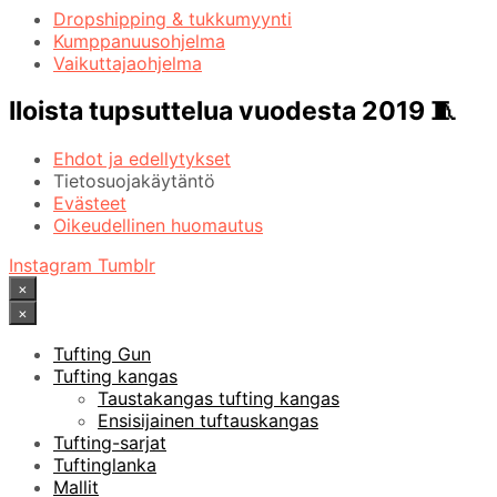
Dropshipping & tukkumyynti
Kumppanuusohjelma
Vaikuttajaohjelma
Iloista tupsuttelua vuodesta 2019 🧵
Ehdot ja edellytykset
Tietosuojakäytäntö
Evästeet
Oikeudellinen huomautus
Instagram
Tumblr
×
×
Tufting Gun
Tufting kangas
Taustakangas tufting kangas
Ensisijainen tuftauskangas
Tufting-sarjat
Tuftinglanka
Mallit