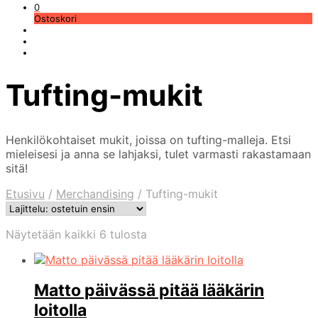
0
Ostoskori
Tufting-mukit
Henkilökohtaiset mukit, joissa on tufting-malleja. Etsi
mieleisesi ja anna se lahjaksi, tulet varmasti rakastamaan
sitä!
Etusivu
/
Merchandising
/
Tufting-mukit
Suosituimmat
Näytetään kaikki 6 tulosta
ensin
Matto päivässä pitää lääkärin
loitolla