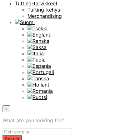
Tufting-tarvikkeet
Tufting-kehys
Merchandising
×
What are you looking for?