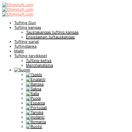
Tufting Gun
Tufting kangas
Taustakangas tufting kangas
Ensisijainen tuftauskangas
Tufting-sarjat
Tuftinglanka
Mallit
Tufting-tarvikkeet
Tufting-kehys
Merchandising