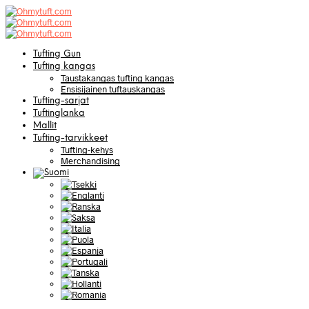
Tufting Gun
Tufting kangas
Taustakangas tufting kangas
Ensisijainen tuftauskangas
Tufting-sarjat
Tuftinglanka
Mallit
Tufting-tarvikkeet
Tufting-kehys
Merchandising