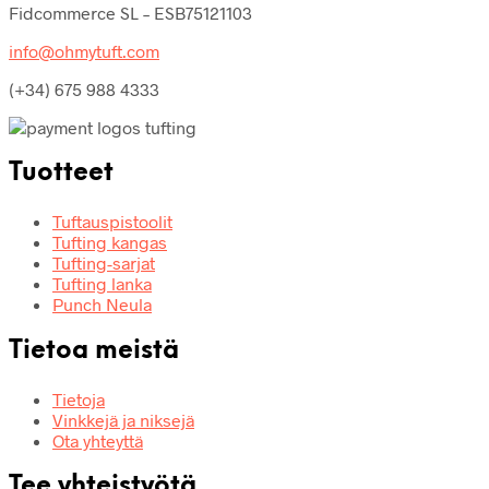
Fidcommerce SL – ESB75121103
info@ohmytuft.com
(+34) 675 988 4333
Tuotteet
Tuftauspistoolit
Tufting kangas
Tufting-sarjat
Tufting lanka
Punch Neula
Tietoa meistä
Tietoja
Vinkkejä ja niksejä
Ota yhteyttä
Tee yhteistyötä