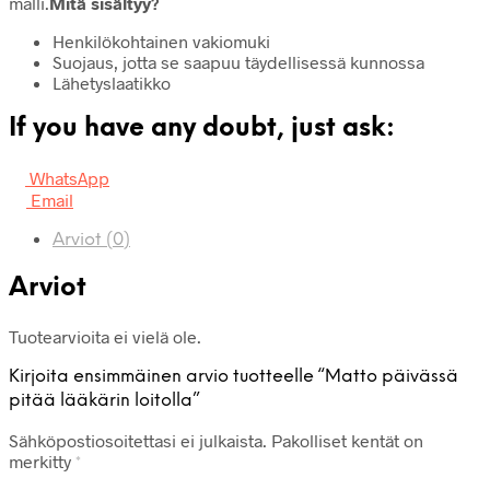
malli.
Mitä sisältyy?
Henkilökohtainen vakiomuki
Suojaus, jotta se saapuu täydellisessä kunnossa
Lähetyslaatikko
If you have any doubt, just ask:
WhatsApp
Email
Arviot (0)
Arviot
Tuotearvioita ei vielä ole.
Kirjoita ensimmäinen arvio tuotteelle “Matto päivässä
pitää lääkärin loitolla”
Sähköpostiosoitettasi ei julkaista.
Pakolliset kentät on
merkitty
*