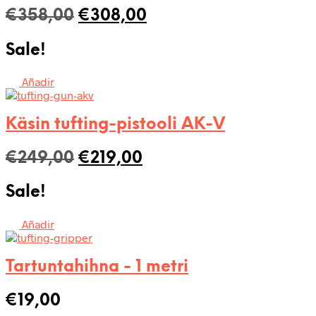
Alkuperäinen
Nykyinen
€
358,00
€
308,00
hinta
hinta
Sale!
oli:
on:
€358,00.
€308,00.
Añadir
Käsin tufting-pistooli AK-V
Alkuperäinen
Nykyinen
€
249,00
€
219,00
hinta
hinta
Sale!
oli:
on:
€249,00.
€219,00.
Añadir
Tartuntahihna - 1 metri
€
19,00