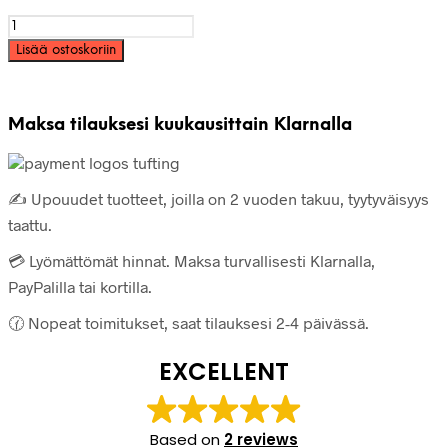
Matto
päivässä
Lisää ostoskoriin
pitää
lääkärin
loitolla
määrä
Maksa tilauksesi kuukausittain Klarnalla
✍️ Upouudet tuotteet, joilla on 2 vuoden takuu, tyytyväisyys
taattu.
💳 Lyömättömät hinnat. Maksa turvallisesti Klarnalla,
PayPalilla tai kortilla.
🕜 Nopeat toimitukset, saat tilauksesi 2-4 päivässä.
EXCELLENT
Based on
2 reviews