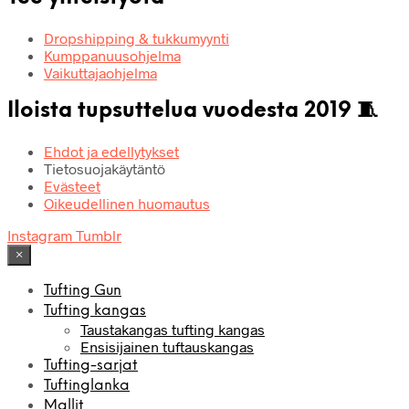
Dropshipping & tukkumyynti
Kumppanuusohjelma
Vaikuttajaohjelma
Iloista tupsuttelua vuodesta 2019 🧵
Ehdot ja edellytykset
Tietosuojakäytäntö
Evästeet
Oikeudellinen huomautus
Instagram
Tumblr
×
Tufting Gun
Tufting kangas
Taustakangas tufting kangas
Ensisijainen tuftauskangas
Tufting-sarjat
Tuftinglanka
Mallit