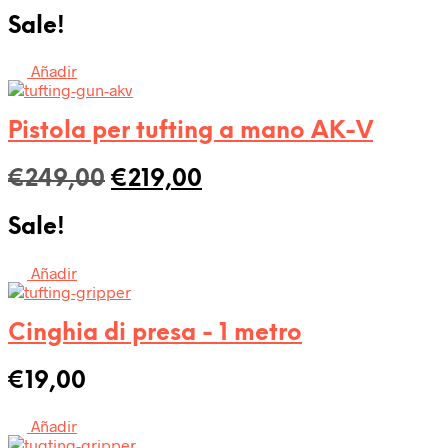
prezzo
prezzo
Sale!
originale
attuale
era:
è:
Añadir
€358,00.
€308,00.
Pistola per tufting a mano AK-V
Il
Il
€
249,00
€
219,00
prezzo
prezzo
Sale!
originale
attuale
era:
è:
Añadir
€249,00.
€219,00.
Cinghia di presa - 1 metro
€
19,00
Añadir