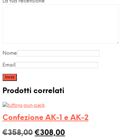
La tua recensione
*
Nome
Email
Prodotti correlati
Confezione AK-1 e AK-2
Il
Il
€
358,00
€
308,00