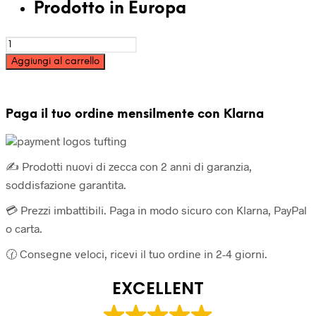
Prodotto in Europa
Filato
acrilico
Aggiungi al carrello
per
tufting
cono
250g
Paga il tuo ordine mensilmente con Klarna
-
Grigio
quantità
✍️ Prodotti nuovi di zecca con 2 anni di garanzia,
soddisfazione garantita.
💳 Prezzi imbattibili. Paga in modo sicuro con Klarna, PayPal
o carta.
🕜 Consegne veloci, ricevi il tuo ordine in 2-4 giorni.
EXCELLENT