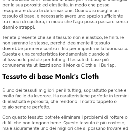
per la sua porosità ed elasticità, in modo che possa
era:
è:
recuperare dopo la deformazione. Quando si sceglie un
€90,00.
€49,00.
tessuto di base, è necessario avere uno spazio sufficiente
tra i nodi di cucitura, in modo che l’ago possa passare senza
danni o strappi.
Tenete presente che se il tessuto non è elastico, le finiture
non saranno le stesse, perché idealmente il tessuto
dovrebbe premere contro il filo per impedirne la fuoriuscita.
Questa è una caratteristica fondamentale quando si
utilizzano le pistole per tufting. I tessuti di base più
comunemente utilizzati sono il Monks Cloth e il Burlap.
Tessuto di base Monk’s Cloth
È uno dei tessuti migliori per il tufting, soprattutto perché è
molto facile da lavorare. Ha caratteristiche perfette in termini
di elasticità e porosità, che rendono il nostro tappeto o
telaio sempre perfetto.
Con questo tessuto potrete eliminare i problemi di rotture o
di fili che non tengono bene. Questo tessuto è più costoso,
ma è sicuramente uno dei migliori che si possano trovare ed