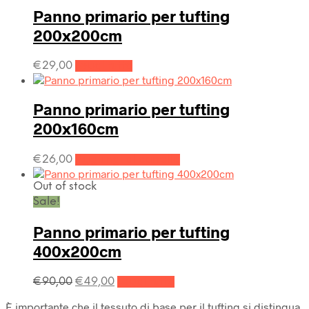
Panno primario per tufting
200x200cm
€
29,00
Leggi tutto
Panno primario per tufting
200x160cm
€
26,00
Aggiungi al carrello
Out of stock
Sale!
Panno primario per tufting
400x200cm
Il
Il
€
90,00
€
49,00
Leggi tutto
prezzo
prezzo
È importante che il tessuto di base per il tufting si distingua
originale
attuale