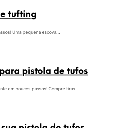
e tufting
 passos! Uma pequena escova…
ara pistola de tufos
lmente em poucos passos! Compre tiras…