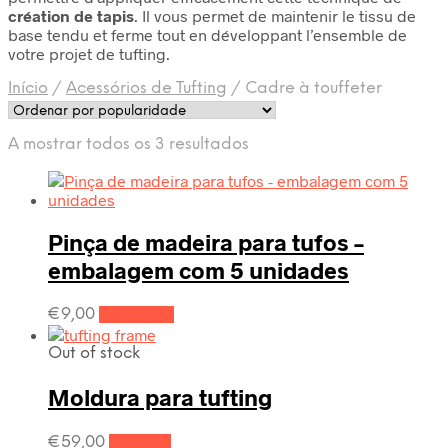
création de tapis
. Il vous permet de maintenir le tissu de
base tendu et ferme tout en développant l’ensemble de
votre projet de tufting.
Início
/
Acessórios de Tufting
/
Cadre à touffeter
Ordenado
A mostrar todos os 3 resultados
por
popularidade
Pinça de madeira para tufos –
embalagem com 5 unidades
€
9,00
Adicionar
Out of stock
Moldura para tufting
€
59,00
Ler mais