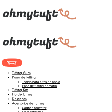
Tufting Guns
Pano de tufting
Tecido para tufos de apoio
Pano de tufting primário
Tufting Kits
Fio de tufting
Desenhos
Acessórios de Tufting
Cadre à touffeter
Merchandising