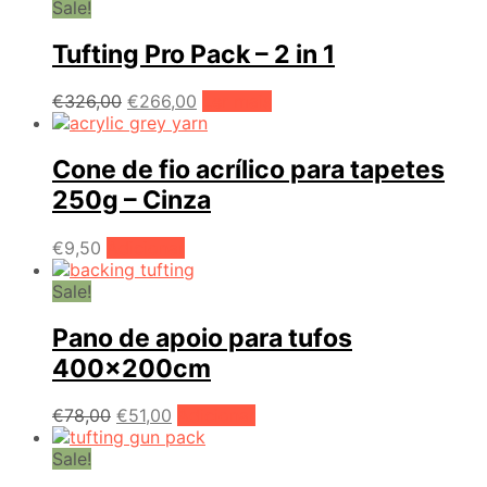
Sale!
Tufting Pro Pack – 2 in 1
O
O
€
326,00
€
266,00
Ler mais
preço
preço
original
atual
era:
é:
Cone de fio acrílico para tapetes
€326,00.
€266,00.
250g – Cinza
€
9,50
Adicionar
Sale!
Pano de apoio para tufos
400x200cm
O
O
€
78,00
€
51,00
Adicionar
preço
preço
original
atual
Sale!
era:
é: