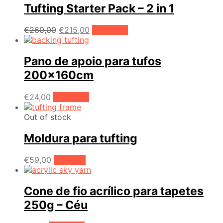
€78,00.
€51,00.
Tufting Starter Pack – 2 in 1
O
O
€
260,00
€
215,00
Adicionar
preço
preço
original
atual
era:
é:
Pano de apoio para tufos
€260,00.
€215,00.
200x160cm
€
24,00
Adicionar
Out of stock
Moldura para tufting
€
59,00
Ler mais
Cone de fio acrílico para tapetes
250g – Céu