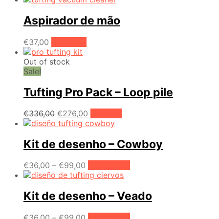
Aspirador de mão
€
37,00
Adicionar
Out of stock
Sale!
Tufting Pro Pack – Loop pile
O
O
€
336,00
€
276,00
Ler mais
preço
preço
original
atual
era:
é:
Kit de desenho – Cowboy
€336,00.
€276,00.
Price
This
€
36,00
–
€
99,00
Ver opções
range:
product
€36,00
has
through
multiple
Kit de desenho – Veado
€99,00
variants.
The
Price
This
€
36,00
–
€
99,00
Ver opções