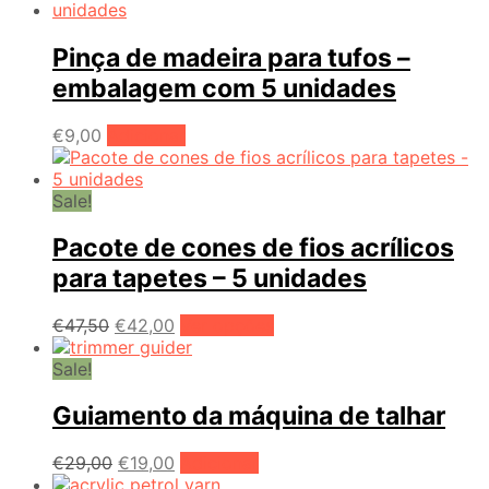
Pinça de madeira para tufos –
embalagem com 5 unidades
€
9,00
Adicionar
Sale!
Pacote de cones de fios acrílicos
para tapetes – 5 unidades
O
O
This
€
47,50
€
42,00
Ver opções
preço
preço
product
original
atual
has
Sale!
era:
é:
multiple
€47,50.
€42,00.
variants.
Guiamento da máquina de talhar
The
options
O
O
€
29,00
€
19,00
Adicionar
may
preço
preço