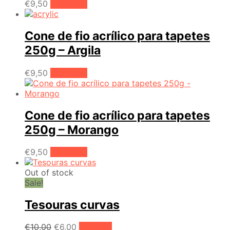
€
9,50
Adicionar
Cone de fio acrílico para tapetes
250g – Argila
€
9,50
Adicionar
Cone de fio acrílico para tapetes
250g – Morango
€
9,50
Adicionar
Out of stock
Sale!
Tesouras curvas
O
O
€
10,00
€
6,00
Ler mais