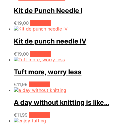
product
page
Kit de Punch Needle I
€
19,00
Adicionar
Kit de punch needle IV
€
19,00
Adicionar
Tuft more, worry less
€
11,99
Adicionar
A day without knitting is like…
€
11,99
Adicionar