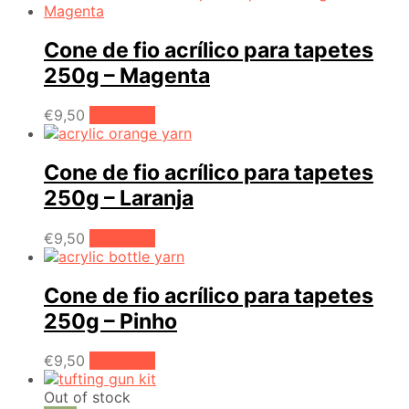
original
atual
era:
é:
€336,00.
€276,00.
Cone de fio acrílico para tapetes
250g – Magenta
€
9,50
Adicionar
Cone de fio acrílico para tapetes
250g – Laranja
€
9,50
Adicionar
Cone de fio acrílico para tapetes
250g – Pinho
€
9,50
Adicionar
Out of stock