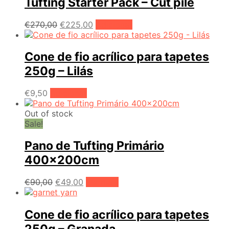
Tufting Starter Pack – Cut pile
O
O
€
270,00
€
225,00
Adicionar
preço
preço
original
atual
era:
é:
Cone de fio acrílico para tapetes
€270,00.
€225,00.
250g – Lilás
€
9,50
Adicionar
Out of stock
Sale!
Pano de Tufting Primário
400x200cm
O
O
€
90,00
€
49,00
Ler mais
preço
preço
original
atual
era:
é:
Cone de fio acrílico para tapetes
€90,00.
€49,00.
250g – Granada