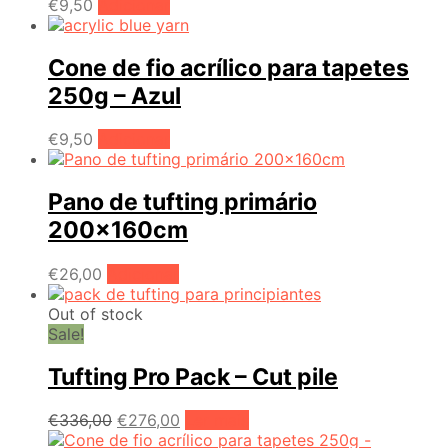
€
9,50
Adicionar
Cone de fio acrílico para tapetes
250g – Azul
€
9,50
Adicionar
Pano de tufting primário
200x160cm
€
26,00
Adicionar
Out of stock
Sale!
Tufting Pro Pack – Cut pile
O
O
€
336,00
€
276,00
Ler mais
preço
preço