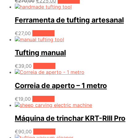
O
O
€
270,00
€
225,00
Adicionar
preço
preço
original
atual
era:
é:
Ferramenta de tufting artesanal
€270,00.
€225,00.
€
27,00
Adicionar
Tufting manual
€
39,00
Adicionar
Correia de aperto – 1 metro
€
19,00
Adicionar
Máquina de trinchar KRT-RIII Pro
€
90,00
Adicionar