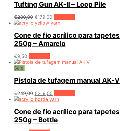
Tufting Gun AK-II – Loop Pile
O
O
€
280,00
€
179,00
Adicionar
preço
preço
original
atual
era:
é:
Cone de fio acrílico para tapetes
€280,00.
€179,00.
250g – Amarelo
€
9,50
Adicionar
Sale!
Pistola de tufagem manual AK-V
O
O
€
249,00
€
219,00
Adicionar
preço
preço
original
atual
era:
é:
Cone de fio acrílico para tapetes
€249,00.
€219,00.
250g – Bottle