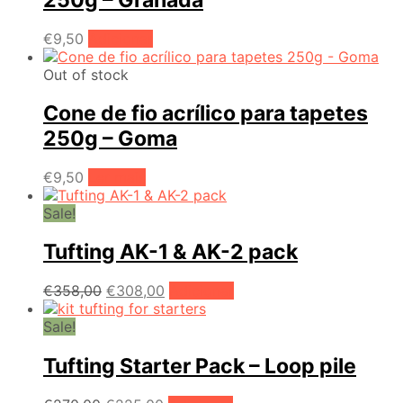
€
9,50
Adicionar
Out of stock
Cone de fio acrílico para tapetes
250g – Goma
€
9,50
Ler mais
Sale!
Tufting AK-1 & AK-2 pack
O
O
€
358,00
€
308,00
Adicionar
preço
preço
original
atual
Sale!
era:
é:
€358,00.
€308,00.
Tufting Starter Pack – Loop pile