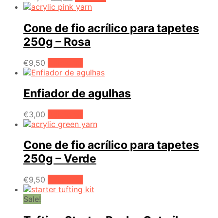
preço
preço
original
atual
era:
é:
Cone de fio acrílico para tapetes
€10,00.
€6,00.
250g – Rosa
€
9,50
Adicionar
Enfiador de agulhas
€
3,00
Adicionar
Cone de fio acrílico para tapetes
250g – Verde
€
9,50
Adicionar
Sale!