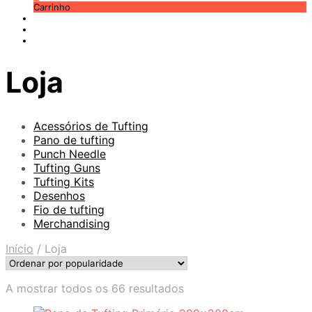
Carrinho
Loja
Acessórios de Tufting
Pano de tufting
Punch Needle
Tufting Guns
Tufting Kits
Desenhos
Fio de tufting
Merchandising
Início
/
Loja
Ordenado
A mostrar todos os 66 resultados
por