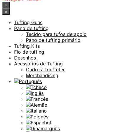
×
×
Tufting Guns
Pano de tufting
Tecido para tufos de apoio
Pano de tufting primário
Tufting Kits
Fio de tufting
Desenhos
Acessórios de Tufting
Cadre à touffeter
Merchandising