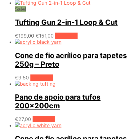
be
preço
preço
chosen
original
atual
Sale!
on
era:
é:
the
€239,00.
€179,00.
Tufting Gun 2-in-1 Loop & Cut
product
page
O
O
€
199,00
€
151,00
Adicionar
preço
preço
original
atual
era:
é:
Cone de fio acrílico para tapetes
€199,00.
€151,00.
250g – Preto
€
9,50
Adicionar
Pano de apoio para tufos
200x200cm
€
27,00
Adicionar
Cone de fio acrílico para tapetes