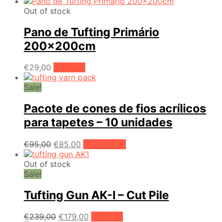
popularidade
Out of stock
Pano de Tufting Primário
200x200cm
€
29,00
Ler mais
Sale!
Pacote de cones de fios acrílicos
para tapetes – 10 unidades
O
O
This
€
95,00
€
85,00
Ver opções
preço
preço
product
original
atual
has
Out of stock
era:
é:
multiple
Sale!
€95,00.
€85,00.
variants.
The
Tufting Gun AK-I – Cut Pile
options
may
O
O
€
239,00
€
179,00
Ler mais