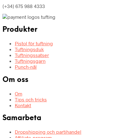
(+34) 675 988 4333
Produkter
Pistol för tuftning
Tuftningsduk
Tuftningssatser
Tuftningsgarn
Punch-nål
Om oss
Om
Tips och tricks
Kontakt
Samarbeta
Dropshipping och partihandel
Affiliate-program