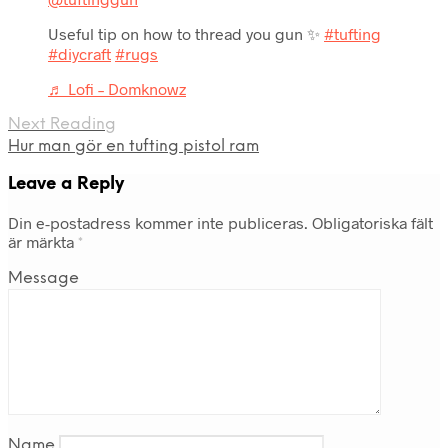
Useful tip on how to thread you gun ✨
#tufting
#diycraft
#rugs
♬ Lofi – Domknowz
Next Reading
Hur man gör en tufting pistol ram
Leave a Reply
Din e-postadress kommer inte publiceras.
Obligatoriska fält
är märkta
*
Message
Name