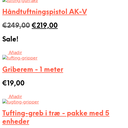
€358,00.
€308,00.
Håndtuftningspistol AK-V
Den
Den
€
249,00
€
219,00
oprindelige
aktuelle
Sale!
pris
pris
var:
er:
Añadir
€249,00.
€219,00.
Griberem - 1 meter
€
19,00
Añadir
Tufting-greb i træ - pakke med 5
enheder