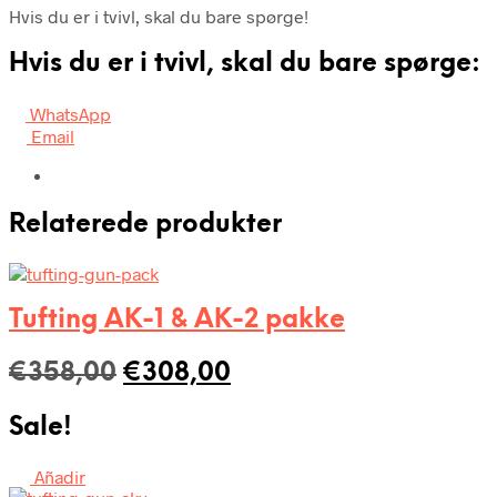
Hvis du er i tvivl, skal du bare spørge!
Hvis du er i tvivl, skal du bare spørge:
WhatsApp
Email
Relaterede produkter
Tufting AK-1 & AK-2 pakke
Den
Den
€
358,00
€
308,00
oprindelige
aktuelle
Sale!
pris
pris
var:
er:
Añadir