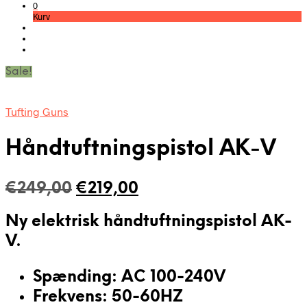
0
Kurv
Sale!
Tufting Guns
Håndtuftningspistol AK-V
Den
Den
€
249,00
€
219,00
oprindelige
aktuelle
Ny elektrisk håndtuftningspistol AK-
pris
pris
V.
var:
er:
€249,00.
€219,00.
Spænding: AC 100-240V
Frekvens: 50-60HZ