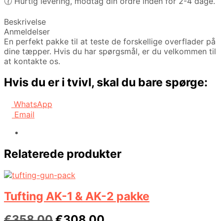
🕜 Hurtig levering, modtag din ordre inden for 2-4 dage.
Beskrivelse
Anmeldelser
En perfekt pakke til at teste de forskellige overflader på
dine tæpper. Hvis du har spørgsmål, er du velkommen til
at kontakte os.
Hvis du er i tvivl, skal du bare spørge:
WhatsApp
Email
Relaterede produkter
Tufting AK-1 & AK-2 pakke
Den
Den
€
358,00
€
308,00