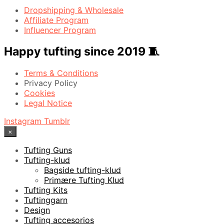
Dropshipping & Wholesale
Affiliate Program
Influencer Program
Happy tufting since 2019 🧵
Terms & Conditions
Privacy Policy
Cookies
Legal Notice
Instagram
Tumblr
×
Tufting Guns
Tufting-klud
Bagside tufting-klud
Primære Tufting Klud
Tufting Kits
Tuftinggarn
Design
Tufting accesorios