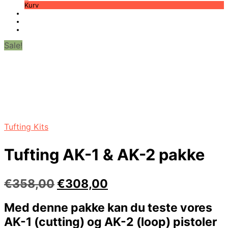
Kurv
Sale!
Tufting Kits
Tufting AK-1 & AK-2 pakke
Den
Den
€
358,00
€
308,00
oprindelige
aktuelle
Med denne pakke kan du teste vores
pris
pris
AK-1 (cutting) og AK-2 (loop) pistoler
var:
er: