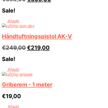
oprindelige
aktuelle
Sale!
pris
pris
var:
er:
Añadir
€358,00.
€308,00.
Håndtuftningspistol AK-V
Den
Den
€
249,00
€
219,00
oprindelige
aktuelle
Sale!
pris
pris
var:
er:
Añadir
€249,00.
€219,00.
Griberem - 1 meter
€
19,00
Añadir