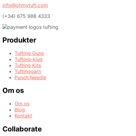
info@ohmytuft.com
(+34) 675 988 4333
Produkter
Tufting Guns
Tufting-klud
Tufting Kits
Tuftinggarn
Punch Needle
Om os
Om os
Blog
Kontakt
Collaborate