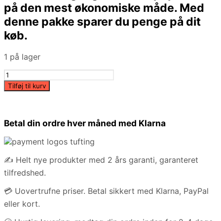
på den mest økonomiske måde. Med
€358,00.
€308,00.
denne pakke sparer du penge på dit
køb.
1 på lager
Tufting
AK-
Tilføj til kurv
1
&
AK-
Betal din ordre hver måned med Klarna
2
pakke
antal
✍️ Helt nye produkter med 2 års garanti, garanteret
tilfredshed.
💳 Uovertrufne priser. Betal sikkert med Klarna, PayPal
eller kort.