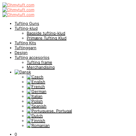
Tufting Guns
Tufting-klud
Bagside tufting-klud
Primære Tufting Klud
Tufting Kits
Tuftinggarn
Design
Tufting accesorios
Tufting frame
Merchandising
0