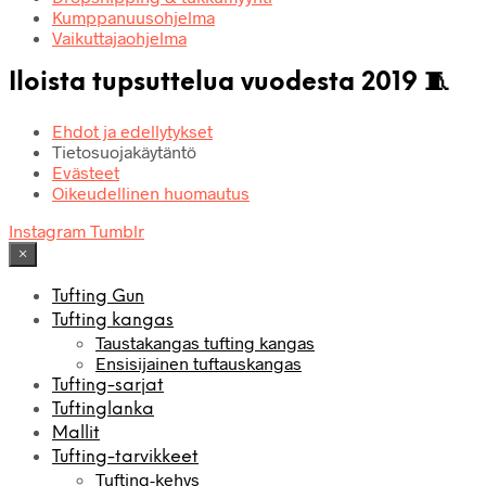
Kumppanuusohjelma
Vaikuttajaohjelma
Iloista tupsuttelua vuodesta 2019 🧵
Ehdot ja edellytykset
Tietosuojakäytäntö
Evästeet
Oikeudellinen huomautus
Instagram
Tumblr
×
Tufting Gun
Tufting kangas
Taustakangas tufting kangas
Ensisijainen tuftauskangas
Tufting-sarjat
Tuftinglanka
Mallit
Tufting-tarvikkeet
Tufting-kehys