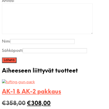
Arviosi
*
Nimi
Sähköposti
Aiheeseen liittyvät tuotteet
AK-1 & AK-2 pakkaus
Alkuperäinen
Nykyinen
€
358,00
€
308,00