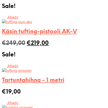
hinta
hinta
Sale!
oli:
on:
€358,00.
€308,00.
Añadir
Käsin tufting-pistooli AK-V
Alkuperäinen
Nykyinen
€
249,00
€
219,00
hinta
hinta
Sale!
oli:
on:
€249,00.
€219,00.
Añadir
Tartuntahihna - 1 metri
€
19,00
Añadir