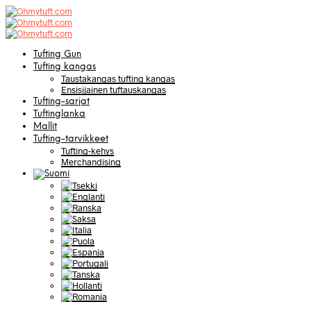
Tufting Gun
Tufting kangas
Taustakangas tufting kangas
Ensisijainen tuftauskangas
Tufting-sarjat
Tuftinglanka
Mallit
Tufting-tarvikkeet
Tufting-kehys
Merchandising