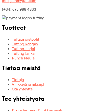
info@ohmytuft.com
(+34) 675 988 4333
Tuotteet
Tuftauspistoolit
Tufting kangas
Tufting-sarjat
Tufting lanka
Punch Neula
Tietoa meistä
Tietoja
Vinkkejä ja niksejä
Ota yhteyttä
Tee yhteistyötä
Dropshipping & tukkumyynti