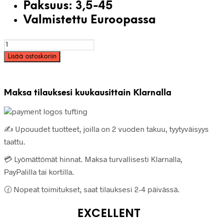
Paksuus: 3,5-45
Valmistettu Euroopassa
Akryylilangan
kartio
Lisää ostoskoriin
250g
-
Punainen
määrä
Maksa tilauksesi kuukausittain Klarnalla
✍️ Upouudet tuotteet, joilla on 2 vuoden takuu, tyytyväisyys
taattu.
💳 Lyömättömät hinnat. Maksa turvallisesti Klarnalla,
PayPalilla tai kortilla.
🕜 Nopeat toimitukset, saat tilauksesi 2-4 päivässä.
EXCELLENT