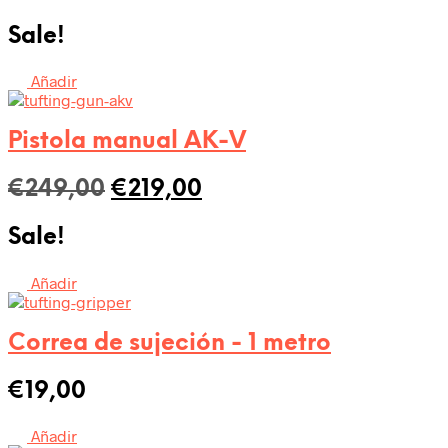
precio
precio
Sale!
original
actual
era:
es:
Añadir
€358,00.
€308,00.
Pistola manual AK-V
El
El
€
249,00
€
219,00
precio
precio
Sale!
original
actual
era:
es:
Añadir
€249,00.
€219,00.
Correa de sujeción - 1 metro
€
19,00
Añadir