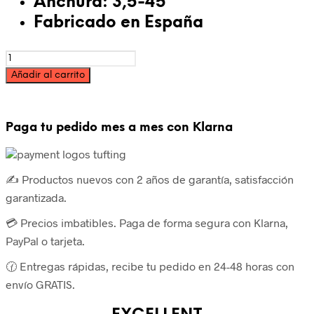
Anchura: 3,5-45
Fabricado en España
Hilo
acrílico
Añadir al carrito
en
cono
250g
-
Paga tu pedido mes a mes con Klarna
Rojo
cantidad
✍️ Productos nuevos con 2 años de garantía, satisfacción
garantizada.
💳 Precios imbatibles. Paga de forma segura con Klarna,
PayPal o tarjeta.
🕜 Entregas rápidas, recibe tu pedido en 24-48 horas con
envío GRATIS.
EXCELLENT