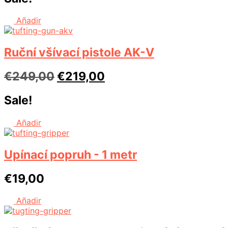
byla:
je:
€358,00.
€308,00.
Añadir
Ruční všívací pistole AK-V
Původní
Aktuální
€
249,00
€
219,00
cena
cena
Sale!
byla:
je:
€249,00.
€219,00.
Añadir
Upínací popruh - 1 metr
€
19,00
Añadir