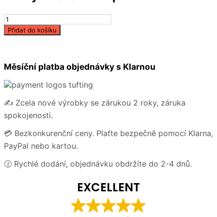
Akrylová
kobercová
Přidat do košíku
příze
kužel
250g
Měsíční platba objednávky s Klarnou
-
Červená
množství
✍️ Zcela nové výrobky se zárukou 2 roky, záruka
spokojenosti.
💳 Bezkonkurenční ceny. Plaťte bezpečně pomocí Klarna,
PayPal nebo kartou.
🕜 Rychlé dodání, objednávku obdržíte do 2-4 dnů.
EXCELLENT