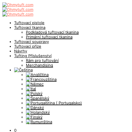
Tuftovací pistole
Tuftovací tkanina
Podkladová tuftovací tkanina
Primární tuftovací tkanina
Tuftovací soupravy
Tuftovací příze
Návrhy
Tufting Příslušenství
Rám pro tuftování
Merchandising
0