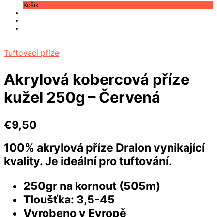
Košík
Tuftovací příze
Akrylová kobercová příze
kužel 250g – Červená
€
9,50
100% akrylová příze Dralon vynikající
kvality. Je
ideální pro tuftování
.
250gr na kornout (505m)
Tloušťka: 3,5-45
Vyrobeno v Evropě