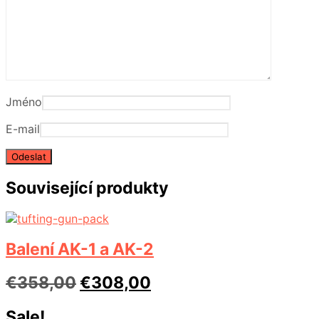
Jméno
E-mail
Související produkty
Balení AK-1 a AK-2
Původní
Aktuální
€
358,00
€
308,00
cena
cena
Sale!