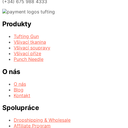
(+34) 675 988 4333
Produkty
Tufting Gun
Všívací tkanina
Všívací soupravy
Všívací příze
Punch Needle
O nás
O nás
Blog
Kontakt
Spolupráce
Dropshipping & Wholesale
Affiliate Program