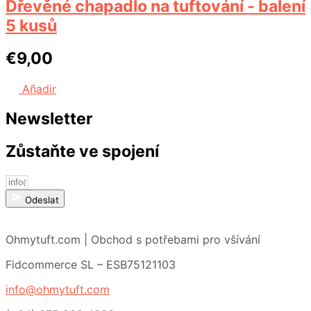
Dřevěné chapadlo na tuftování - balení
5 kusů
€
9,00
Añadir
Newsletter
Zůstaňte ve spojení
Odeslat
Ohmytuft.com | Obchod s potřebami pro všívání
Fidcommerce SL – ESB75121103
info@ohmytuft.com