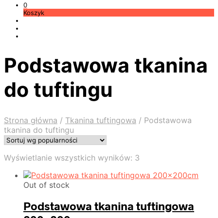
0
Koszyk
Podstawowa tkanina
do tuftingu
Strona główna
/
Tkanina tuftingowa
/
Podstawowa
tkanina do tuftingu
Posortowane
Wyświetlanie wszystkich wyników: 3
według
popularności
Out of stock
Podstawowa tkanina tuftingowa