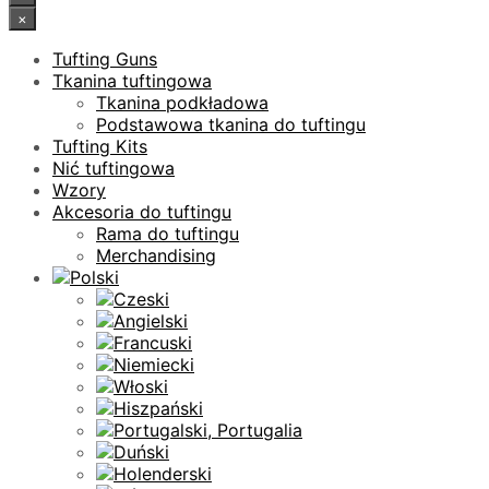
×
Tufting Guns
Tkanina tuftingowa
Tkanina podkładowa
Podstawowa tkanina do tuftingu
Tufting Kits
Nić tuftingowa
Wzory
Akcesoria do tuftingu
Rama do tuftingu
Merchandising