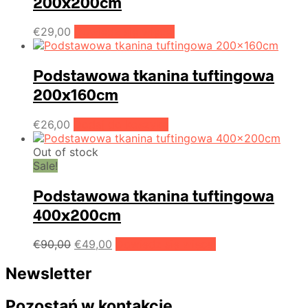
200x200cm
€
29,00
Dowiedz się więcej
Podstawowa tkanina tuftingowa
200x160cm
€
26,00
Dodaj do koszyka
Out of stock
Sale!
Podstawowa tkanina tuftingowa
400x200cm
Pierwotna
Aktualna
€
90,00
€
49,00
Dowiedz się więcej
cena
cena
wynosiła:
wynosi:
Newsletter
€90,00.
€49,00.
Pozostań w kontakcie