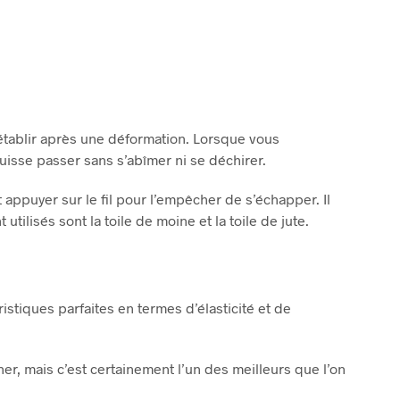
€
90,00
€
49,00
LIRE LA SUITE
e rétablir après une déformation. Lorsque vous
uisse passer sans s’abîmer ni se déchirer.
it appuyer sur le fil pour l’empêcher de s’échapper. Il
tilisés sont la toile de moine et la toile de jute.
ristiques parfaites en termes d’élasticité et de
her, mais c’est certainement l’un des meilleurs que l’on