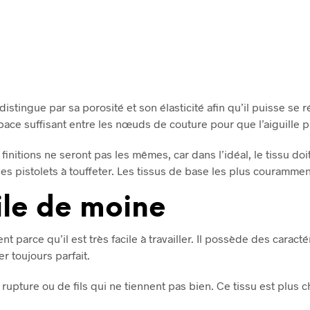
€
26,00
AJOUTER AU PANIER
 distingue par sa porosité et son élasticité afin qu’il puisse s
ace suffisant entre les nœuds de couture pour que l’aiguille p
s finitions ne seront pas les mêmes, car dans l’idéal, le tissu do
es pistolets à touffeter. Les tissus de base les plus couramment u
ile de moine
t parce qu’il est très facile à travailler. Il possède des caracté
er toujours parfait.
upture ou de fils qui ne tiennent pas bien. Ce tissu est plus c