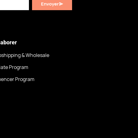
Envoyer
laborer
pshipping & Wholesale
liate Program
luencer Program