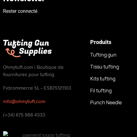
Rester connecté
Produits
Tufting gun
Tissu tufting
Ohmytuft.com | Boutique de
fournitures pour tufting
Kits tufting
Fidcommerce SL – ESB75121103
Fil tufting
info@ohmytuft.com
Punch Needle
(+34) 675 988 4333