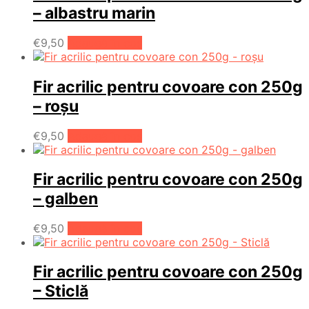
produsului.
– albastru marin
€
9,50
Adaugă în coș
Fir acrilic pentru covoare con 250g
– roșu
€
9,50
Adaugă în coș
Fir acrilic pentru covoare con 250g
– galben
€
9,50
Adaugă în coș
Fir acrilic pentru covoare con 250g
– Sticlă