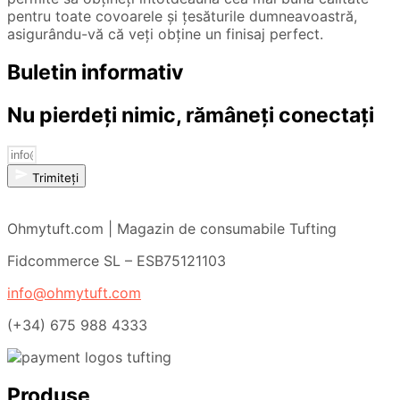
pentru toate covoarele și țesăturile dumneavoastră,
asigurându-vă că veți obține un finisaj perfect.
Buletin informativ
Nu pierdeți nimic, rămâneți conectați
Trimiteți
Ohmytuft.com | Magazin de consumabile Tufting
Fidcommerce SL – ESB75121103
info@ohmytuft.com
(+34) 675 988 4333
Produse