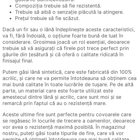
Compoziția trebuie să fie rezistentă.
Trebuie să aibă o senzație plăcută la atingere.
Prețul trebuie să fie scăzut.
Dacă un fir sau o lână îndeplinește aceste caracteristici,
va fi, fără îndoială, o opțiune foarte bună de luat în
considerare. Grosimea joacă un rol esențial, deoarece
trebuie să vă asigurați că firele pot trece perfect prin
găurile din țesătură și că oferă o calitate ridicată în
finisajul final.
Putem găsi lână sintetică, care este fabricată din 100%
acrilic, și care ne va permite întotdeauna să obținem cea
mai bună calitate în toate lucrările de tușare. Pe de altă
parte, un material care este foarte utilizat este
amestecul dintre lână și acrilic, care sunt moi și se
remarcă prin faptul că au o rezistență mare.
Aceste ultime fire sunt perfecte pentru covoarele care
se regăsesc în locurile de trecere a oamenilor, deoarece
vor avea o rezistență maximă posibilă. În magazinul
nostru, puteți găsi toate tipurile de fire, care vă vor
permite să obțineți întotdeauna cea mai bună calitate