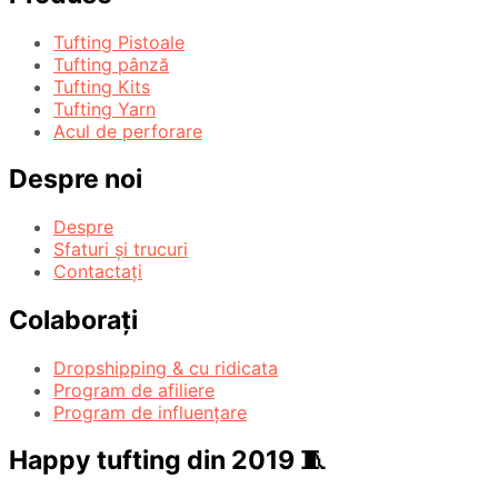
Tufting Pistoale
Tufting pânză
Tufting Kits
Tufting Yarn
Acul de perforare
Despre noi
Despre
Sfaturi și trucuri
Contactați
Colaborați
Dropshipping & cu ridicata
Program de afiliere
Program de influențare
Happy tufting din 2019 🧵