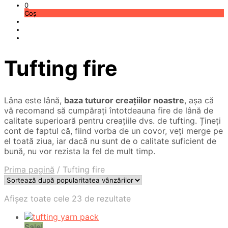
0
Coș
Tufting fire
Lâna este lână,
baza tuturor creațiilor noastre
, așa că
vă recomand să cumpărați întotdeauna fire de lână de
calitate superioară pentru creațiile dvs. de tufting. Țineți
cont de faptul că, fiind vorba de un covor, veți merge pe
el toată ziua, iar dacă nu sunt de o calitate suficient de
bună, nu vor rezista la fel de mult timp.
Prima pagină
/
Tufting fire
Sortat
Afișez toate cele 23 de rezultate
după
popularitate
Sale!