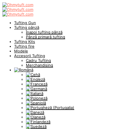
Tufting Gun
Tufting pânză
Înapoi tufting pânză
Pânză primară tufting
Tufting Kits
Tufting fire
Modele
Accesorii Tufting
Cadru Tufting
Merchandising