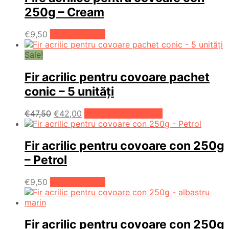
250g – Cream
€
9,50
Adaugă în coș
Sale!
Fir acrilic pentru covoare pachet
conic – 5 unități
Prețul
Prețul
Acest
€
47,50
€
42,00
Selectează opțiunile
inițial
curent
produs
a
este:
are
fost:
€42,00.
mai
Fir acrilic pentru covoare con 250g
€47,50.
multe
– Petrol
variații.
Opțiunile
€
9,50
Adaugă în coș
pot
fi
alese
în
Fir acrilic pentru covoare con 250g
pagina