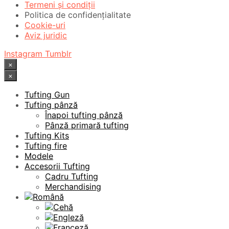
Termeni și condiții
Politica de confidențialitate
Cookie-uri
Aviz juridic
Instagram
Tumblr
×
×
Tufting Gun
Tufting pânză
Înapoi tufting pânză
Pânză primară tufting
Tufting Kits
Tufting fire
Modele
Accesorii Tufting
Cadru Tufting
Merchandising