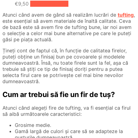
€
9,50
Citește mai mult
Atunci când avem de gând să realizăm lucrări de
tufting
,
este esențial să avem materiale de înaltă calitate. Ceva
de bază este să avem fire de tufting bune, iar noi avem
o selecție a celor mai bune alternative pe care le puteți
găsi pe piața actuală.
Țineți cont de faptul că, în funcție de calitatea firelor,
puteți obține un finisaj bun pe covoarele și modelele
dumneavoastră. Însă, nu toate firele sunt la fel, așa că
trebuie să știți ce tip de finisaj doriți pentru a putea
selecta firul care se potrivește cel mai bine nevoilor
dumneavoastră.
Cum ar trebui să fie un fir de tuș?
Atunci când alegeți fire de tufting, va fi esențial ca firul
să aibă următoarele caracteristici:
Grosime medie.
Gamă largă de culori și care să se adapteze la
gusturile dumneavoastră.