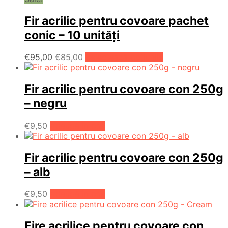
Fir acrilic pentru covoare pachet
conic – 10 unități
Prețul
Prețul
Acest
€
95,00
€
85,00
Selectează opțiunile
inițial
curent
produs
a
este:
are
fost:
€85,00.
mai
Fir acrilic pentru covoare con 250g
€95,00.
multe
– negru
variații.
Opțiunile
€
9,50
Adaugă în coș
pot
fi
alese
Fir acrilic pentru covoare con 250g
în
pagina
– alb
produsului.
€
9,50
Adaugă în coș
Fire acrilice pentru covoare con