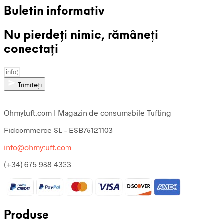
Buletin informativ
Nu pierdeți nimic, rămâneți
conectați
Trimiteți
Ohmytuft.com | Magazin de consumabile Tufting
Fidcommerce SL – ESB75121103
info@ohmytuft.com
(+34) 675 988 4333
Produse