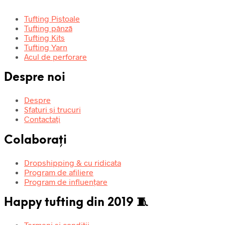
Tufting Pistoale
Tufting pânză
Tufting Kits
Tufting Yarn
Acul de perforare
Despre noi
Despre
Sfaturi și trucuri
Contactați
Colaborați
Dropshipping & cu ridicata
Program de afiliere
Program de influențare
Happy tufting din 2019 🧵
Termeni și condiții