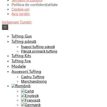
Politica de confidențialitate
Cookie-uri
Aviz juridic
Instagram
Tumblr
×
Tufting Gun
Tufting pânză
Înapoi tufting pânză
Pânză primară tufting
Tufting Kits
Tufting fire
Modele
Accesorii Tufting
Cadru Tufting
Merchandising