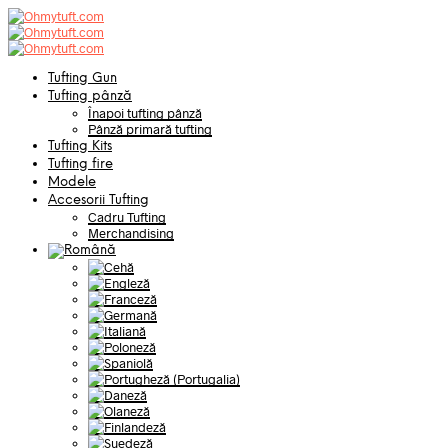
Tufting Gun
Tufting pânză
Înapoi tufting pânză
Pânză primară tufting
Tufting Kits
Tufting fire
Modele
Accesorii Tufting
Cadru Tufting
Merchandising