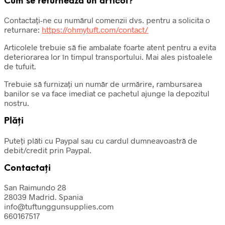
Cum se returnează un articol?
Contactați-ne cu numărul comenzii dvs. pentru a solicita o
returnare:
https://ohmytuft.com/contact/
Articolele trebuie să fie ambalate foarte atent pentru a evita
deteriorarea lor în timpul transportului. Mai ales pistoalele
de tufuit.
Trebuie să furnizați un număr de urmărire, rambursarea
banilor se va face imediat ce pachetul ajunge la depozitul
nostru.
Plăți
Puteți plăti cu Paypal sau cu cardul dumneavoastră de
debit/credit prin Paypal.
Contactați
San Raimundo 28
28039 Madrid. Spania
info@tuftunggunsupplies.com
660167517