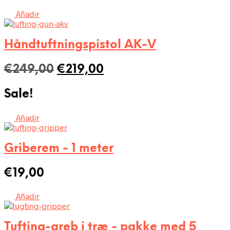
var:
er:
Añadir
€358,00.
€308,00.
Håndtuftningspistol AK-V
Den
Den
€
249,00
€
219,00
oprindelige
aktuelle
Sale!
pris
pris
var:
er:
Añadir
€249,00.
€219,00.
Griberem - 1 meter
€
19,00
Añadir
Tufting-greb i træ - pakke med 5