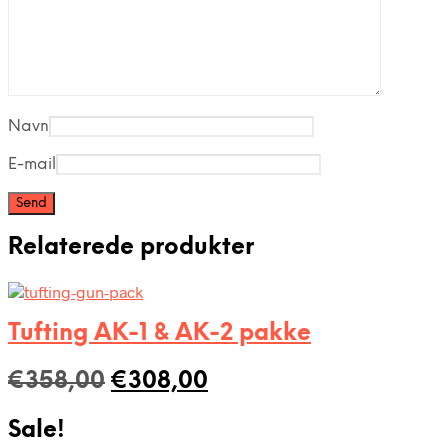
Navn
E-mail
Relaterede produkter
Tufting AK-1 & AK-2 pakke
Den
Den
€
358,00
€
308,00
oprindelige
aktuelle
Sale!
pris
pris