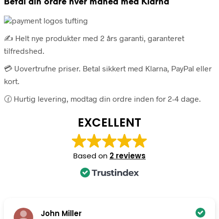
Betal din ordre hver måned med Klarna
antal
✍️ Helt nye produkter med 2 års garanti, garanteret
tilfredshed.
💳 Uovertrufne priser. Betal sikkert med Klarna, PayPal eller
kort.
🕜 Hurtig levering, modtag din ordre inden for 2-4 dage.
EXCELLENT
Based on
2 reviews
John Miller