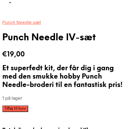
Punch Needle-sæt
Punch Needle IV-sæt
€
19,00
Et
superfedt
kit, der får dig i gang
med den smukke hobby Punch
Needle-broderi til en fantastisk pris!
1 på lager
Punch
Tilføj til kurv
Needle
IV-
sæt