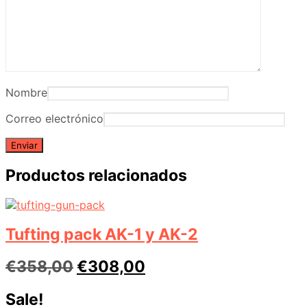
Nombre
Correo electrónico
Productos relacionados
Tufting pack AK-1 y AK-2
El
El
€
358,00
€
308,00
precio
precio
Sale!
original
actual