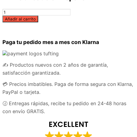
Hilo
acrílico
Añadir al carrito
en
cono
250g
Paga tu pedido mes a mes con Klarna
-
Amarillo
cantidad
✍️ Productos nuevos con 2 años de garantía,
satisfacción garantizada.
💳 Precios imbatibles. Paga de forma segura con Klarna,
PayPal o tarjeta.
🕜 Entregas rápidas, recibe tu pedido en 24-48 horas
con envío GRATIS.
EXCELLENT