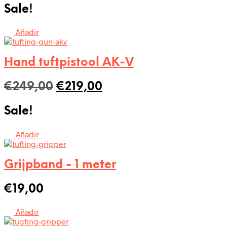
Sale!
was:
is:
€358,00.
€308,00.
Añadir
Hand tuftpistool AK-V
Oorspronkelijke
Huidige
€
249,00
€
219,00
prijs
prijs
Sale!
was:
is:
€249,00.
€219,00.
Añadir
Grijpband - 1 meter
€
19,00
Añadir