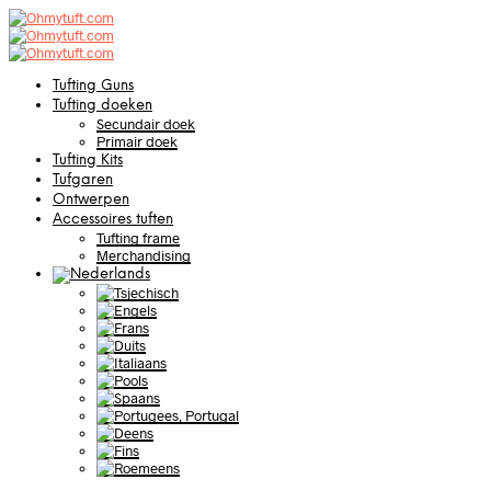
Tufting Guns
Tufting doeken
Secundair doek
Primair doek
Tufting Kits
Tufgaren
Ontwerpen
Accessoires tuften
Tufting frame
Merchandising