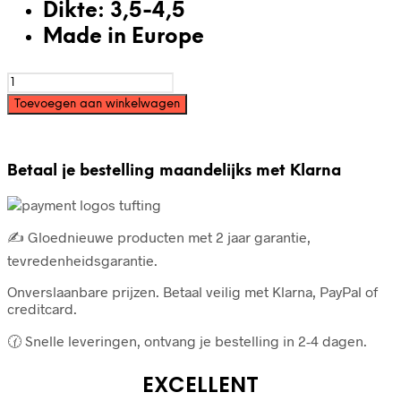
Dikte: 3,5-4,5
Made in Europe
Acryl
dekengaren
Toevoegen aan winkelwagen
250g
-
Geel
aantal
Betaal je bestelling maandelijks met Klarna
✍️ Gloednieuwe producten met 2 jaar garantie,
tevredenheidsgarantie.
Onverslaanbare prijzen. Betaal veilig met Klarna, PayPal of
creditcard.
🕜 Snelle leveringen, ontvang je bestelling in 2-4 dagen.
EXCELLENT