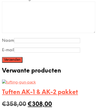
Naam
E-mail
Verwante producten
Tuften AK-1 & AK-2 pakket
Oorspronkelijke
Huidige
€
358,00
€
308,00
prijs
prijs