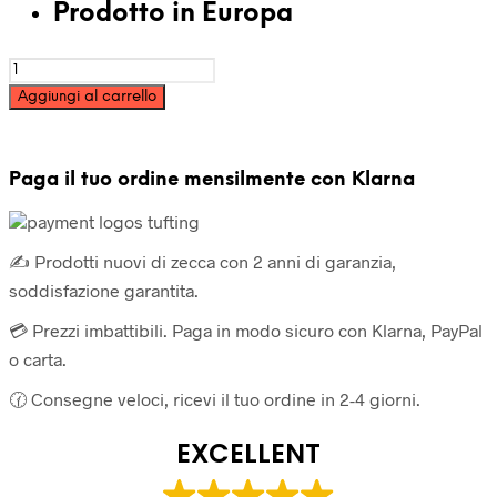
Prodotto in Europa
Filato
acrilico
Aggiungi al carrello
per
tufting
cono
250g
Paga il tuo ordine mensilmente con Klarna
-
Giallo
quantità
✍️ Prodotti nuovi di zecca con 2 anni di garanzia,
soddisfazione garantita.
💳 Prezzi imbattibili. Paga in modo sicuro con Klarna, PayPal
o carta.
🕜 Consegne veloci, ricevi il tuo ordine in 2-4 giorni.
EXCELLENT