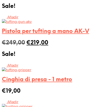
prezzo
prezzo
Sale!
originale
attuale
era:
è:
Añadir
€358,00.
€308,00.
Pistola per tufting a mano AK-V
Il
Il
€
249,00
€
219,00
prezzo
prezzo
Sale!
originale
attuale
era:
è:
Añadir
€249,00.
€219,00.
Cinghia di presa - 1 metro
€
19,00
Añadir