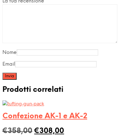
La tua recensione
*
Nome
Email
Prodotti correlati
Confezione AK-1 e AK-2
Il
Il
€
358,00
€
308,00