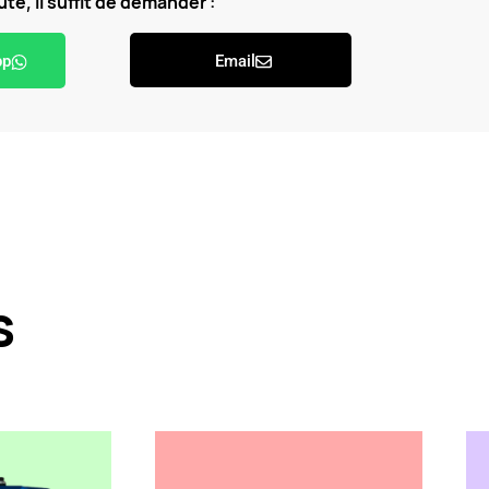
te, il suffit de demander :
pp
Email
s