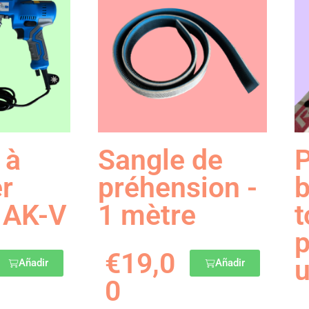
 à
Sangle de
P
er
préhension -
b
 AK-V
1 mètre
t
p
€
19,0
u
Añadir
Añadir
0