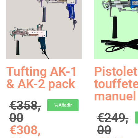
Tufting AK-1
Pistolet
& AK-2 pack
touffet
manuel
€
358,
Añadir
00
€
249,
€
308,
00