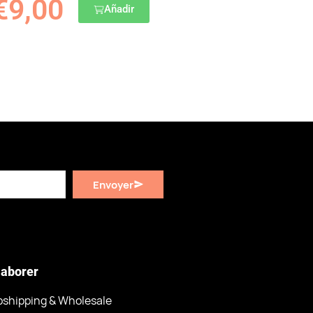
€
9,00
Añadir
Envoyer
laborer
pshipping & Wholesale