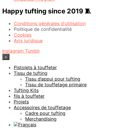
Happy tufting since 2019 🧵
Conditions générales d'utilisation
Politique de confidentialité
Cookies
Avis juridique
Instagram
Tumblr
×
Pistolets à touffeter
Tissu de tufting
Tissu d’appui pour tufting
Tissu de touffetage primaire
Tufting Kits
fils à touffeter
Projets
Accessoires de touffetage
Cadre pour tufting
Merchandising