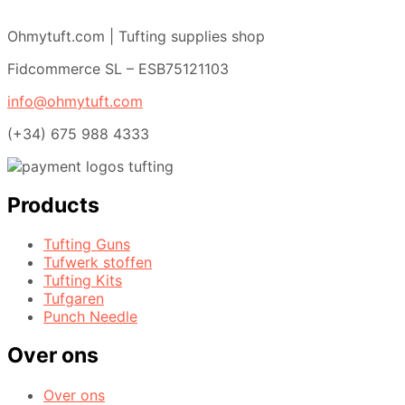
op
de
Ohmytuft.com | Tufting supplies shop
productpagina
Fidcommerce SL – ESB75121103
info@ohmytuft.com
(+34) 675 988 4333
Products
Tufting Guns
Tufwerk stoffen
Tufting Kits
Tufgaren
Punch Needle
Over ons
Over ons