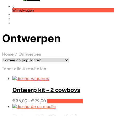
0
Winkelwagen
Ontwerpen
Home
/
Ontwerpen
Gesorteerd
Toont alle 4 resultaten
op
populariteit
Ontwerp kit – 2 cowboys
Dit
Prijsklasse:
€
36,00
-
€
99,00
Opties selecteren
product
€36,00
heeft
tot
€99,00