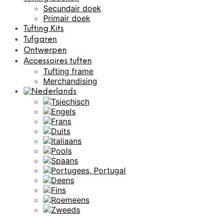
Secundair doek
Primair doek
Tufting Kits
Tufgaren
Ontwerpen
Accessoires tuften
Tufting frame
Merchandising