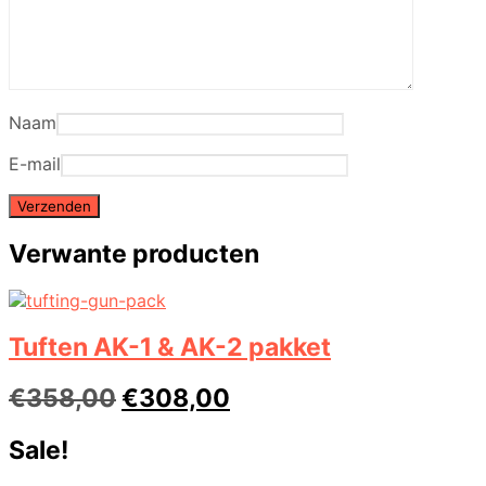
Naam
E-mail
Verwante producten
Tuften AK-1 & AK-2 pakket
Oorspronkelijke
Huidige
€
358,00
€
308,00
prijs
prijs
Sale!
was:
is: