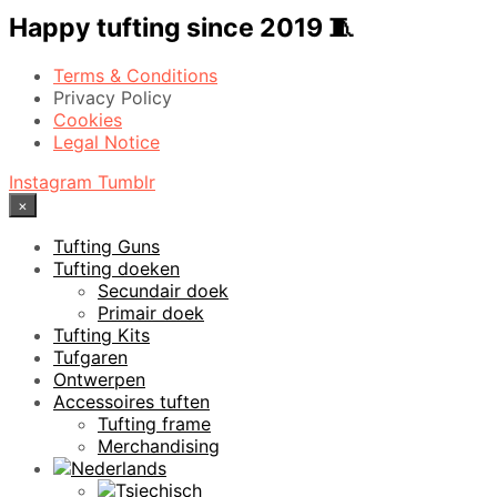
Happy tufting since 2019 🧵
Terms & Conditions
Privacy Policy
Cookies
Legal Notice
Instagram
Tumblr
×
Tufting Guns
Tufting doeken
Secundair doek
Primair doek
Tufting Kits
Tufgaren
Ontwerpen
Accessoires tuften
Tufting frame
Merchandising