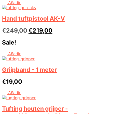
€358,00.
€308,00.
Añadir
Hand tuftpistool AK-V
Oorspronkelijke
Huidige
€
249,00
€
219,00
prijs
prijs
Sale!
was:
is:
€249,00.
€219,00.
Añadir
Grijpband - 1 meter
€
19,00
Añadir
Tufting houten grijper -