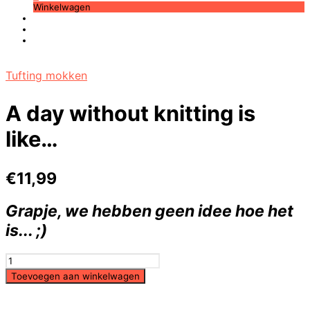
Winkelwagen
Tufting mokken
A day without knitting is
like…
€
11,99
Grapje, we hebben geen idee hoe het
is... ;)
A
day
Toevoegen aan winkelwagen
without
knitting