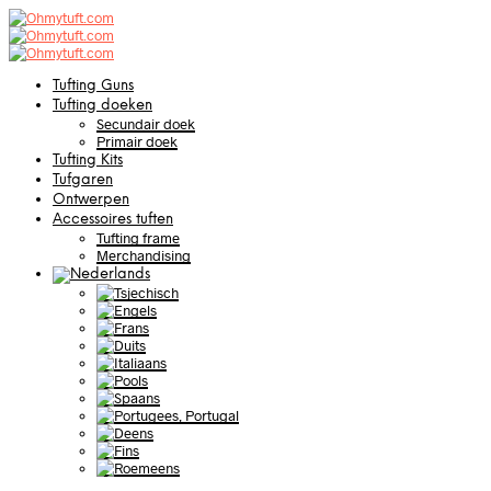
Tufting Guns
Tufting doeken
Secundair doek
Primair doek
Tufting Kits
Tufgaren
Ontwerpen
Accessoires tuften
Tufting frame
Merchandising