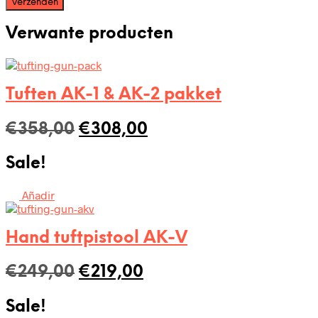
Verwante producten
Tuften AK-1 & AK-2 pakket
Oorspronkelijke
Huidige
€
358,00
€
308,00
prijs
prijs
Sale!
was:
is:
€358,00.
€308,00.
Añadir
Hand tuftpistool AK-V
Oorspronkelijke
Huidige
€
249,00
€
219,00
prijs
prijs
Sale!
was:
is: