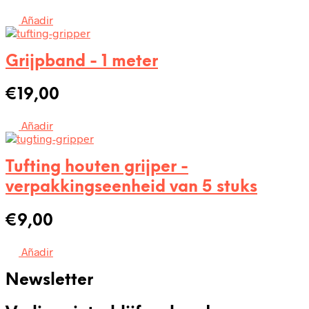
€249,00.
€219,00.
Añadir
Grijpband - 1 meter
€
19,00
Añadir
Tufting houten grijper -
verpakkingseenheid van 5 stuks
€
9,00
Añadir
Newsletter