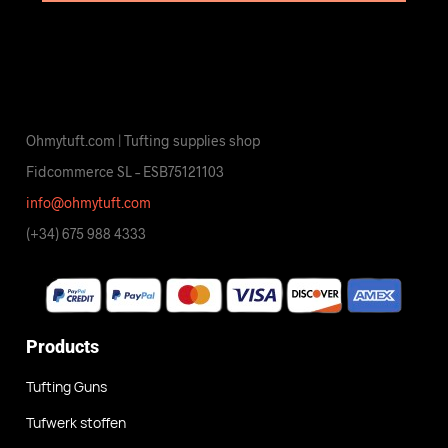
Ohmytuft.com | Tufting supplies shop
Fidcommerce SL – ESB75121103
info@ohmytuft.com
(+34) 675 988 4333
Products
Tufting Guns
Tufwerk stoffen