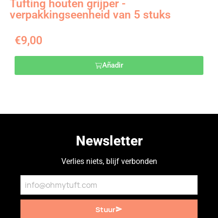
Tufting houten grijper -
verpakkingseenheid van 5 stuks
€
9,00
Añadir
Newsletter
Verlies niets, blijf verbonden
Stuur