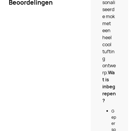
Beoordelingen
sonali
seerd
e mok
met
een
heel
cool
tuftin
g
ontwe
rp.
Wa
t is
inbeg
repen
?
G
ep
er
so