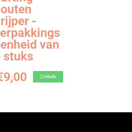
houten
rijper -
erpakkings
enheid van
 stuks
€
9,00
Añadir