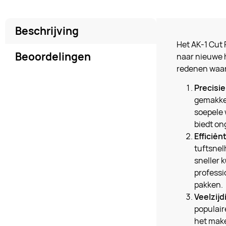
Beschrijving
Het AK-1 Cut 
Beoordelingen
naar nieuwe h
redenen waar
Precisie
gemakkel
soepele 
biedt o
Efficiën
tuftsnel
sneller 
professi
pakken.
Veelzijd
populaire
het make