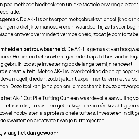
 poolmethode biedt ook een unieke tactiele ervaring die zeer g
ecoratie.
ksgemak
: De AK-1 is ontworpen met gebruiksvriendelijkheid in g
en gemakkelijk te manoeuvreren, waardoor hij zelfs voor beginn
sche ontwerp vermindert vermoeidheid, zodat je comfortabel
mheid en betrouwbaarheid
: De AK-1 is gemaakt van hoogwa
 mee. Het is een betrouwbaar gereedschap dat bestand is teg
ig gebruik, zodat je investering op de lange termijn rendeert.
de creativiteit
: Met de AK-1 is je verbeelding de enige beper
tieve mogelijkheden, zodat je kunt experimenteren met versch
nen. Deze tool kan je helpen om je meest ambitieuze ontwerpe
 het AK-1 Cut Pile Tufting Gun een waardevolle aanvulling vo
t efficiëntie, precisie en gebruiksgemak in één krachtig ger
r zowel hobbyisten als professionele tufters. Investeren in di
de kwaliteit en creativiteit van je tuftprojecten.
lt, vraag het dan gewoon: