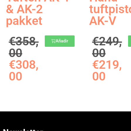
& AK-2
tuftpist
pakket
AK-V
€
358,
€
249,
Añadir
00
00
€
308,
€
219,
00
00