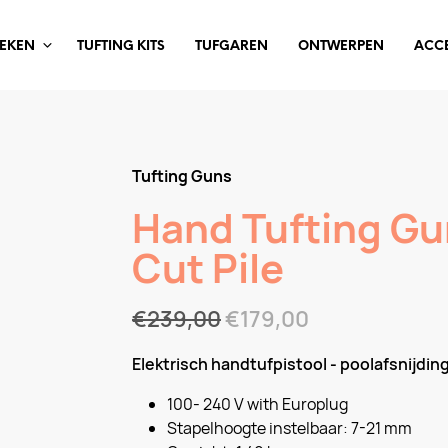
OEKEN
TUFTING KITS
TUFGAREN
ONTWERPEN
ACCE
Tufting Guns
Hand Tufting Gu
Cut Pile
€
239,00
€
179,00
Elektrisch handtufpistool - poolafsnijding
100- 240 V with Europlug
Stapelhoogte instelbaar: 7-21 mm