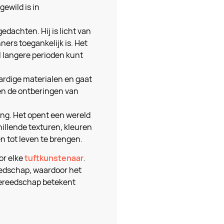
ewild is in
edachten. Hij is licht van
ers toegankelijk is. Het
 langere perioden kunt
ardige materialen en gaat
en de ontberingen van
king. Het opent een wereld
illende texturen, kleuren
n tot leven te brengen.
or elke
tuftkunstenaar
.
eedschap, waardoor het
t gereedschap betekent