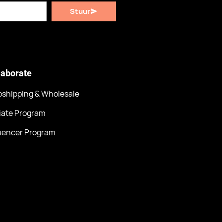
Stuur
laborate
pshipping & Wholesale
liate Program
luencer Program