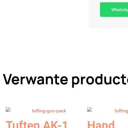
WhatsA
Verwante produc
Tuften AK-1
Hand