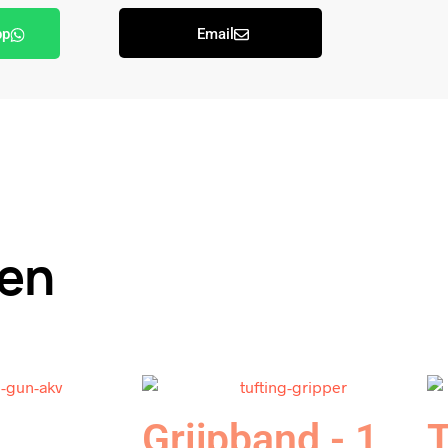
pp
Email
ten
Grijpband - 1
T