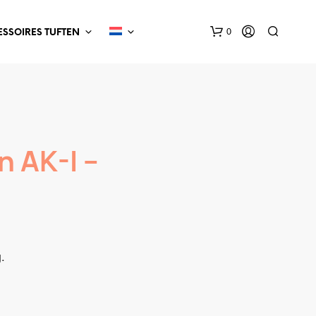
0
SSOIRES TUFTEN
n AK-I –
.