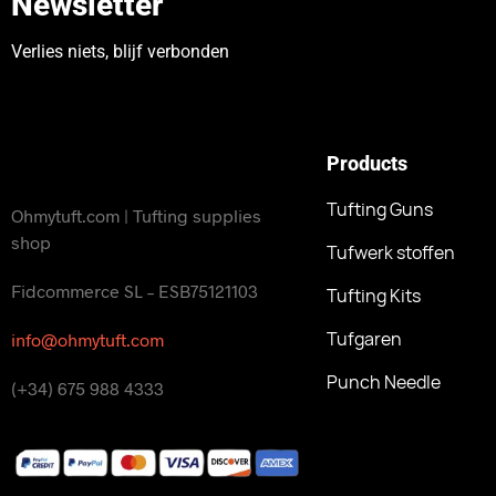
Newsletter
Verlies niets, blijf verbonden
Products
Tufting Guns
Ohmytuft.com | Tufting supplies
shop
Tufwerk stoffen
Fidcommerce SL – ESB75121103
Tufting Kits
Tufgaren
info@ohmytuft.com
Punch Needle
(+34) 675 988 4333