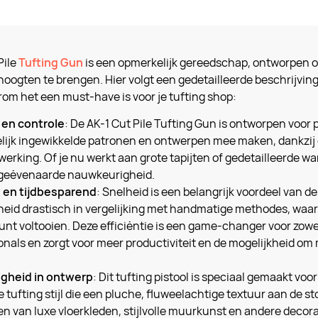
Pile
Tufting Gun
is een opmerkelijk gereedschap, ontworpen o
oogten te brengen. Hier volgt een gedetailleerde beschrijvin
om het een must-have is voor je tufting shop:
 en controle
: De AK-1 Cut Pile Tufting Gun is ontworpen voor p
ijk ingewikkelde patronen en ontwerpen mee maken, dankzij 
werking. Of je nu werkt aan grote tapijten of gedetailleerde 
ngeëvenaarde nauwkeurigheid.
t en tijdbesparend
: Snelheid is een belangrijk voordeel van de
heid drastisch in vergelijking met handmatige methodes, waar
kunt voltooien. Deze efficiëntie is een game-changer voor zowe
onals en zorgt voor meer productiviteit en de mogelijkheid om
igheid in ontwerp
: Dit tufting pistool is speciaal gemaakt vo
 tufting stijl die een pluche, fluweelachtige textuur aan de sto
n van luxe vloerkleden, stijlvolle muurkunst en andere decor