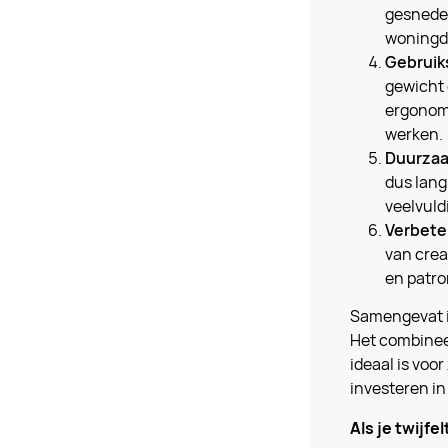
gesneden
woningd
Gebrui
gewicht 
ergonomi
werken.
Duurzaa
dus lang
veelvuld
Verbeter
van crea
en patro
Samengevat is
Het combineer
ideaal is voo
investeren in 
Als je twijfe