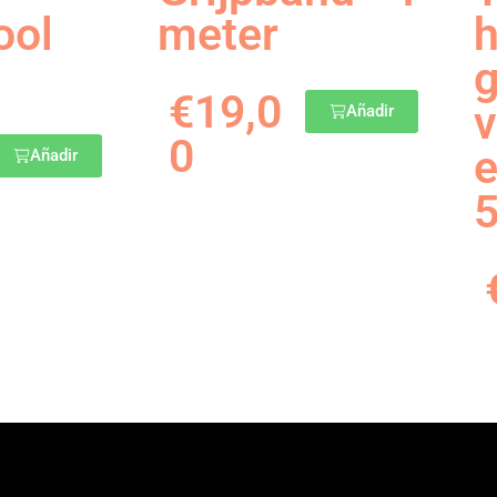
ool
meter
g
€
19,0
v
Añadir
0
e
Añadir
5