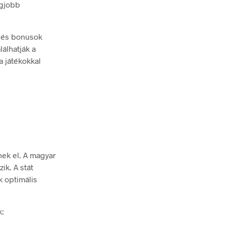
egjobb
k és bonusok
álhatják a
a játékokkal
nek el. A magyar
ik. A stát
k optimális
k: