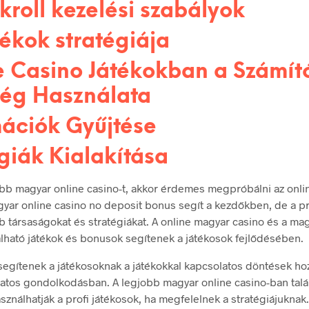
kroll kezelési szabályok
tékok stratégiája
e Casino Játékokban a Számí
ség Használata
mációk Gyűjtése
giák Kialakítása
obb magyar online casino-t, akkor érdemes megpróbálni az onli
gyar online casino no deposit bonus segít a kezdőkben, de a pro
 társaságokat és stratégiákat. A online magyar casino és a mag
álható játékok és bonusok segítenek a játékosok fejlődésében.
 segítenek a játékosoknak a játékokkal kapcsolatos döntések ho
latos gondolkodásban. A legjobb magyar online casino-ban talál
ználhatják a profi játékosok, ha megfelelnek a stratégiájuknak