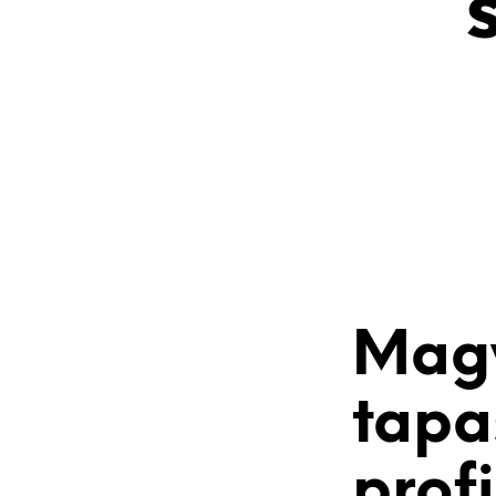
Magy
tapa
prof