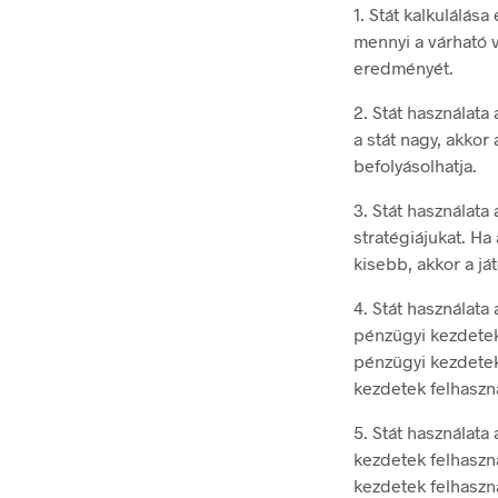
1. Stát kalkulálása
mennyi a várható 
eredményét.
2. Stát használata
a stát nagy, akkor
befolyásolhatja.
3. Stát használata
stratégiájukat. Ha
kisebb, akkor a já
4. Stát használata
pénzügyi kezdetek
pénzügyi kezdetek
kezdetek felhaszná
5. Stát használata
kezdetek felhaszn
kezdetek felhaszn