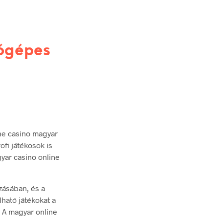
tógépes
ne casino magyar
fi játékosok is
yar casino online
zásában, és a
ható játékokat a
. A magyar online