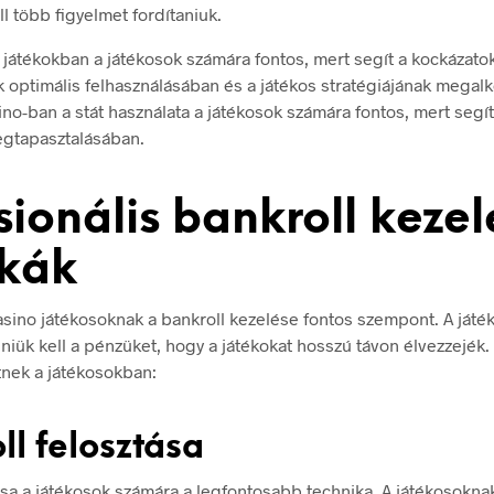
ll több figyelmet fordítaniuk.
a játékokban a játékosok számára fontos, mert segít a kockázato
 optimális felhasználásában és a játékos stratégiájának megal
no-ban a stát használata a játékosok számára fontos, mert segít
gtapasztalásában.
sionális bankroll kezel
ikák
asino játékosoknak a bankroll kezelése fontos szempont. A ját
iük kell a pénzüket, hogy a játékokat hosszú távon élvezzejék. 
tnek a játékosokban:
ll felosztása
tása a játékosok számára a legfontosabb technika. A játékosokn