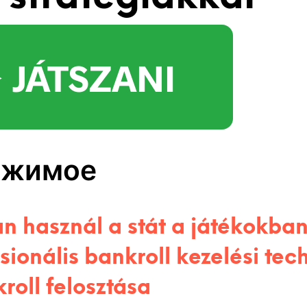
️ JÁTSZANI
ржимое
n használ a stát a játékokba
sionális bankroll kezelési tec
kroll felosztása